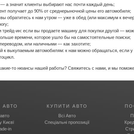
— а значит клиенты выбирают нас почти каждый день;
ент получает до 90% от среднерыночной цены его автомобиля;
вы обратитесь к нам утром — уже в обед (или максимум к вечер
огу;
и трейд-ин: если вы продаете машину для покупки другой — мож
больше времени, которое ушло бы на самостоятельные поиски;
переводом, или наличными — как захотите;
й к выкупаемым автомобилям: к нам можно обращаться, если у 
тоцикл.
 какие-то нюансы нашей работы? Свяжитесь с нами, и мы помож
 АВТО
КУПИТИ АВТО
ПО
авто
Всі Авто
П
у Києвї
Спеціальні пропозиції
Кред
ade-in
Стр