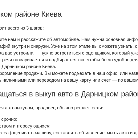
ком районе Киева
ит всего из 3 шагов:
ите нам и расскажите об автомобиле. Нам нужна основная инфор
афий внутри и снаружи. Уже на этом этапе вы сможете узнать, 
а вас устроила — нужно встретиться с оценщиком, который уж
тречи оговаривается и подбирается так, чтобы было удобно для
в Дарницком районе Киева.
рмление продажи. Вы можете подъехать в наш офис, или назв
ь наличными или переводом на вашу карту или счет — по ваше
ращаться в выкуп авто в Дарницком райо
ся автовыкупом, продавец обычно решает, если:
 срочно;
еством интересующихся;
есса (оценивать машину, составлять объявление, мыть авто и д