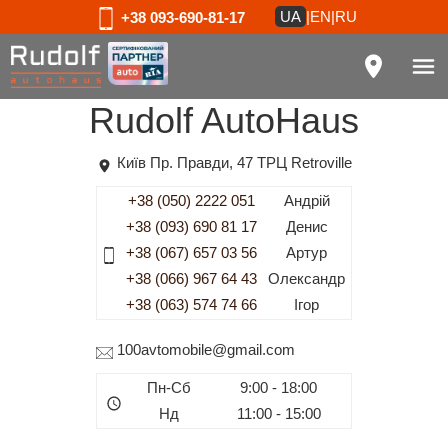
UA
|
EN
|
RU
+38 093-690-81-17
Rudolf AutoHaus
Київ Пр. Правди, 47 ТРЦ Retroville
+38 (050) 2222 051
Андрiй
+38 (093) 690 81 17
Денис
+38 (067) 657 03 56
Артур
+38 (066) 967 64 43
Олександр
+38 (063) 574 74 66
Iгор
100avtomobile@gmail.com
Пн-Сб
9:00 - 18:00
Нд
11:00 - 15:00