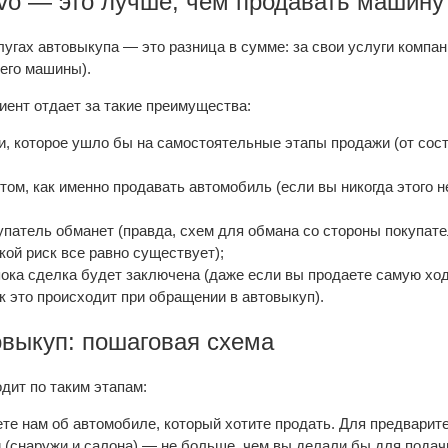
vo — это лучше, чем продавать машину
лугах автовыкупа — это разница в сумме: за свои услуги компан
 его машины).
иент отдает за такие преимущества:
и, которое ушло бы на самостоятельные этапы продажи (от сос
том, как именно продавать автомобиль (если вы никогда этого н
упатель обманет (правда, схем для обмана со стороны покупател
кой риск все равно существует);
 пока сделка будет заключена (даже если вы продаете самую х
ак это происходит при обращении в автовыкуп).
овыкуп: пошаговая схема
одит по таким этапам:
ете нам об автомобиле, который хотите продать. Для предварит
(снаружи и салона) — не больше, чем вы делали бы для подач