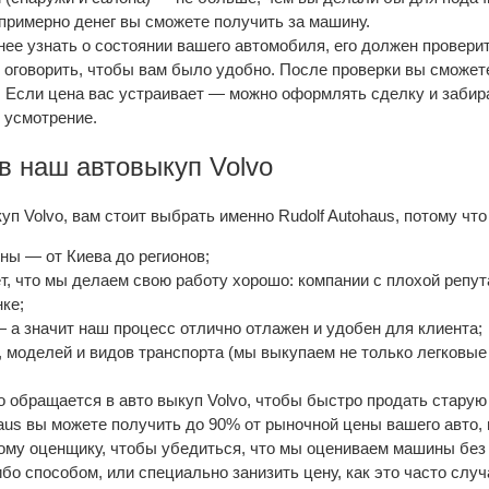
примерно денег вы сможете получить за машину.
ее узнать о состоянии вашего автомобиля, его должен проверит
 оговорить, чтобы вам было удобно. После проверки вы сможете
 Если цена вас устраивает — можно оформлять сделку и забира
 усмотрение.
в наш автовыкуп Volvo
п Volvo, вам стоит выбрать именно Rudolf Autohaus, потому чт
ны — от Киева до регионов;
ет, что мы делаем свою работу хорошо: компании с плохой репу
ке;
 а значит наш процесс отлично отлажен и удобен для клиента;
моделей и видов транспорта (мы выкупаем не только легковые а
кто обращается в авто выкуп Volvo, чтобы быстро продать стару
aus вы можете получить до 90% от рыночной цены вашего авто, 
ому оценщику, чтобы убедиться, что мы оцениваем машины без 
бо способом, или специально занизить цену, как это часто слу