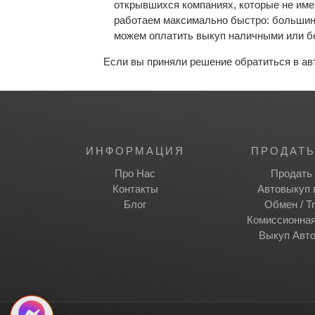
открывшихся компаниях, которые не име
работаем максимально быстро: большин
можем оплатить выкуп наличными или б
Если вы приняли решение обратиться в ав
ИНФОРМАЦИЯ
ПРОДАТЬ
Про Нас
Продать 
Контакты
Автовыкуп 
Блог
Обмен / Tr
Комиссионна
Выкуп Авт