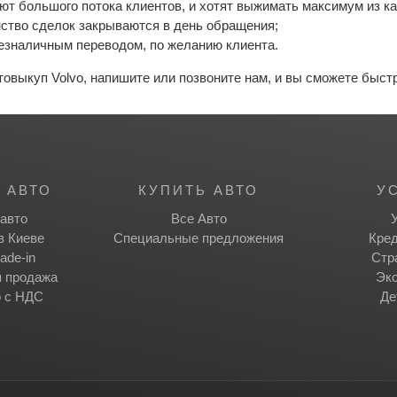
ют большого потока клиентов, и хотят выжимать максимум из ка
ство сделок закрываются в день обращения;
езналичным переводом, по желанию клиента.
товыкуп Volvo, напишите или позвоните нам, и вы сможете быс
 АВТО
КУПИТЬ АВТО
У
авто
Все Авто
в Киеве
Специальные предложения
Кред
ade-in
Стр
я продажа
Экс
о с НДС
Де