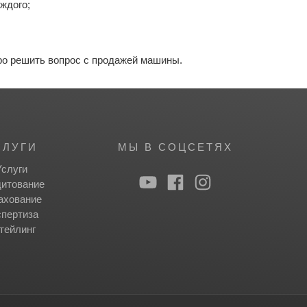
ждого;
тро решить вопрос с продажей машины.
СЛУГИ
МЫ В СОЦСЕТЯХ
Услуги
итование
ахование
пертиза
тейлинг