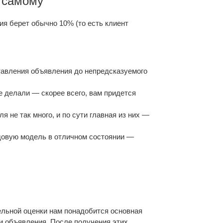
 самому
ия берет обычно 10% (то есть клиент
тавления объявления до непредсказуемого
е делали — скорее всего, вам придется
я не так много, и по сути главная из них —
одовую модель в отличном состоянии —
ельной оценки нам понадобится основная
и объявления. После получения этих