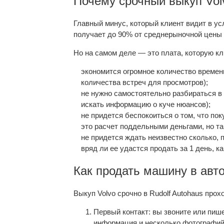
Почему срочный выкуп Vol
Главный минус, который клиент видит в ус
получает до 90% от среднерыночной цены
Но на самом деле — это плата, которую кл
экономится огромное количество времен
количества встреч для просмотров);
не нужно самостоятельно разбираться в 
искать информацию о куче нюансов);
не придется беспокоиться о том, что пок
это расчет поддельными деньгами, но та
не придется ждать неизвестно сколько,
вряд ли ее удастся продать за 1 день, к
Как продать машину в авт
Выкуп Volvo срочно в Rudolf Autohaus прох
Первый контакт: вы звоните или пиш
информация и несколько фотографий 